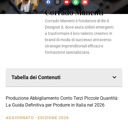
F
I
Y
S
E
a
n
o
p
n
Corrado Manenti
c
s
u
o
v
e
t
t
t
e
b
a
u
i
l
o
g
b
f
o
Corrado Manenti è fondatore di Be A
o
r
e
y
p
k
a
e
Designer.it, dove aiuta stilisti emergenti
m
a trasformare il loro talento creativo in
brand di moda di successo attraverso
strategie imprenditoriali efficaci e
formazione specializzata.
Tabella dei Contenuti
Produzione Abbigliamento Conto Terzi Piccole Quantità:
La Guida Definitiva per Produrre in Italia nel 2026
AGGIORNATO · EDIZIONE 2026