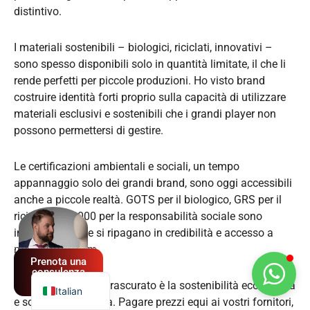
distintivo.
I materiali sostenibili – biologici, riciclati, innovativi –
sono spesso disponibili solo in quantità limitate, il che li
rende perfetti per piccole produzioni. Ho visto brand
costruire identità forti proprio sulla capacità di utilizzare
materiali esclusivi e sostenibili che i grandi player non
possono permettersi di gestire.
Le certificazioni ambientali e sociali, un tempo
appannaggio solo dei grandi brand, sono oggi accessibili
anche a piccole realtà. GOTS per il biologico, GRS per il
Spanish
riciclato, SA8000 per la responsabilità sociale sono
German
investimenti che si ripagano in credibilità e accesso a
French
mercati premium.
Prenota una
English
consulenza
GRATUITA
Un aspetto spesso trascurato è la sostenibilità economica
Italian
e sociale della filiera. Pagare prezzi equi ai vostri fornitori,