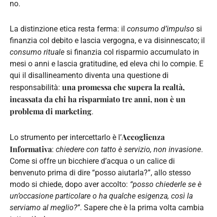
no.
La distinzione etica resta ferma: il
consumo d’impulso
si
finanzia col debito e lascia vergogna, e va disinnescato; il
consumo rituale
si finanzia col risparmio accumulato in
mesi o anni e lascia gratitudine, ed eleva chi lo compie. E
qui il disallineamento diventa una questione di
una promessa che supera la realtà,
responsabilità:
incassata da chi ha risparmiato tre anni, non è un
problema di marketing
.
Accoglienza
Lo strumento per intercettarlo è l’
Informativa
:
chiedere con tatto è servizio, non invasione
.
Come si offre un bicchiere d’acqua o un calice di
benvenuto prima di dire “posso aiutarla?”, allo stesso
modo si chiede, dopo aver accolto:
“posso chiederle se è
un’occasione particolare o ha qualche esigenza, così la
serviamo al meglio?”
. Sapere che è la prima volta cambia