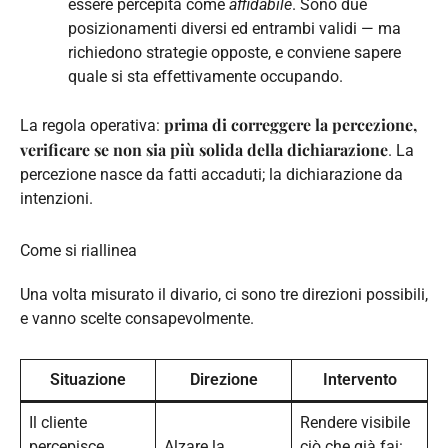
essere percepita come
affidabile
. Sono due
posizionamenti diversi ed entrambi validi — ma
richiedono strategie opposte, e conviene sapere
quale si sta effettivamente occupando.
prima di correggere la percezione,
La regola operativa:
verificare se non sia più solida della dichiarazione
. La
percezione nasce da fatti accaduti; la dichiarazione da
intenzioni.
Come si riallinea
Una volta misurato il divario, ci sono tre direzioni possibili,
e vanno scelte consapevolmente.
Situazione
Direzione
Intervento
Il cliente
Rendere visibile
percepisce
Alzare la
ciò che già fai: