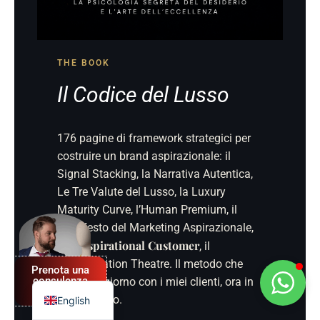
THE BOOK
Il Codice del Lusso
176 pagine di framework strategici per
costruire un brand aspirazionale: il
Signal Stacking, la Narrativa Autentica,
Le Tre Valute del Lusso, la Luxury
Spanish
Maturity Curve, l’Human Premium, il
Manifesto del Marketing Aspirazionale,
German
The Aspirational Customer
, il
French
Segmentation Theatre. Il metodo che
Prenota una
Italian
consulenza
uso ogni giorno con i miei clienti, ora in
GRATUITA
un solo libro.
English