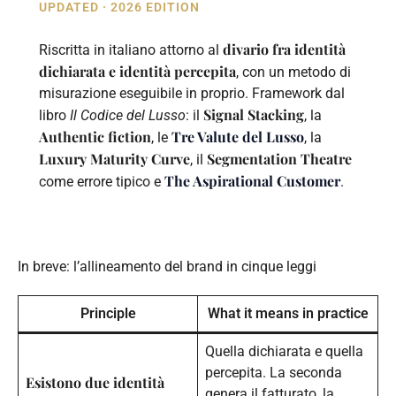
UPDATED · 2026 EDITION
divario fra identità
Riscritta in italiano attorno al
dichiarata e identità percepita
, con un metodo di
misurazione eseguibile in proprio. Framework dal
Signal Stacking
libro
Il Codice del Lusso
: il
, la
Authentic fiction
Tre Valute del Lusso
, le
, la
Luxury Maturity Curve
Segmentation Theatre
, il
The Aspirational Customer
come errore tipico e
.
In breve: l’allineamento del brand in cinque leggi
Principle
What it means in practice
Quella dichiarata e quella
percepita. La seconda
Esistono due identità
genera il fatturato, la