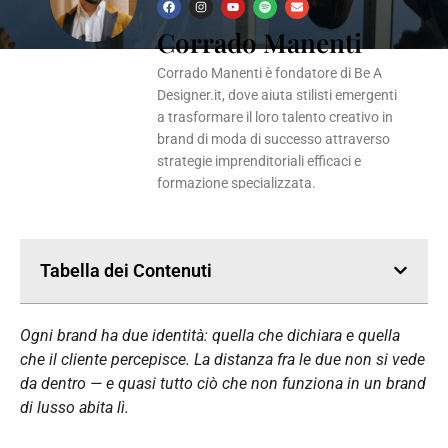
F
I
Y
S
E
a
n
o
p
n
Corrado Manenti
c
s
u
o
v
e
t
t
t
e
b
a
u
i
l
o
g
b
f
o
Corrado Manenti è fondatore di Be A
o
r
e
y
p
k
a
e
Designer.it, dove aiuta stilisti emergenti
m
a trasformare il loro talento creativo in
brand di moda di successo attraverso
strategie imprenditoriali efficaci e
formazione specializzata.
Tabella dei Contenuti
Ogni brand ha due identità: quella che dichiara e quella
che il cliente percepisce. La distanza fra le due non si vede
da dentro — e quasi tutto ciò che non funziona in un brand
di lusso abita lì.