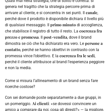
Quasi mai nella strategia, che di solito è corretta: si
genera nel tragitto che la strategia percorre prima di
canale
arrivare al cliente, e si concentra in sei punti. Il
,
perché dove il prodotto è disponibile dichiara il livello più
primo minuto
di qualsiasi messaggio. Il
di accoglienza,
coerenza fra
che stabilisce il registro di tutto il resto. La
prezzo e promessa
post-vendita
. Il
, dove il brand
persone a
dimostra se ciò che ha dichiarato era vero. Le
contatto
, perché se hanno obiettivi in contrasto con la
coerenza fra le sedi
promessa vince l’obiettivo. E la
,
perché il cliente attribuisce al brand l’esperienza peggiore
e non la media.
Come si misura l’allineamento di un brand senza fare
ricerche costose?
Con sei domande poste separatamente a due gruppi, in
Ai clienti
un pomeriggio.
: «se dovessi convincere un
amico a comprare da noi, cosa gli diresti?» — la migliore,