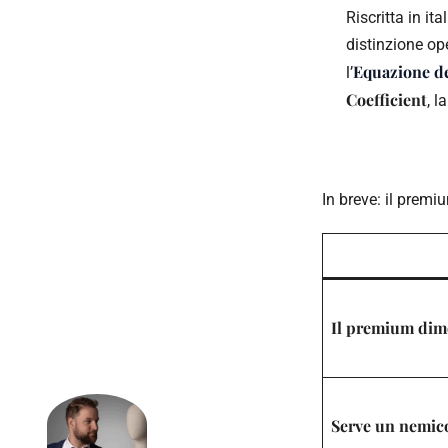
Riscritta in it
distinzione op
Equazione de
l’
Coefficient
, l
In breve: il premi
Il premium dimos
Serve un nemic