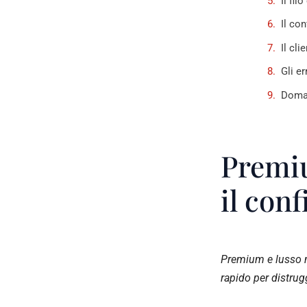
Il fi
Il co
Il cl
Gli e
Doman
Premiu
il conf
Premium e lusso n
rapido per distrug