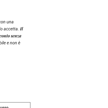
 con una
Il
 lo accetta.
conto senza
ile e non è
Lusso