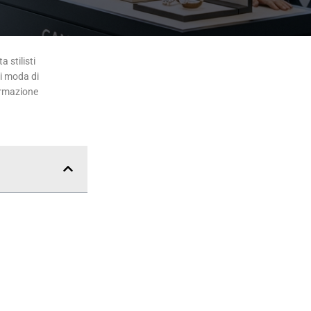
 stilisti
di moda di
ormazione