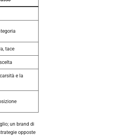
ategoria
a, tace
 scelta
carsità e la
osizione
glio; un brand di
strategie opposte