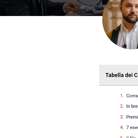
Tabella dei 
Corra
In br
Premi
7 ese