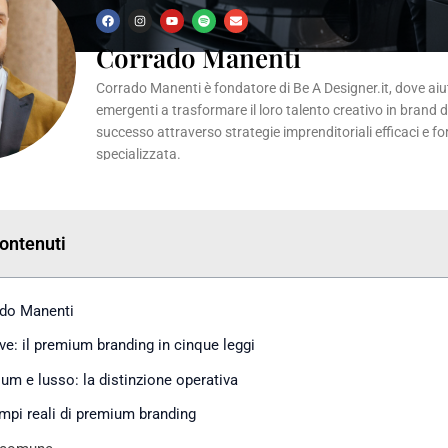
F
I
Y
S
E
a
n
o
p
n
c
s
u
o
v
Corrado Manenti
e
t
t
t
e
b
a
u
i
l
o
g
b
f
o
Corrado Manenti è fondatore di Be A Designer.it, dove aiuta
o
r
e
y
p
k
a
e
emergenti a trasformare il loro talento creativo in brand 
m
successo attraverso strategie imprenditoriali efficaci e f
specializzata.
Contenuti
do Manenti
eve: il premium branding in cinque leggi
um e lusso: la distinzione operativa
mpi reali di premium branding