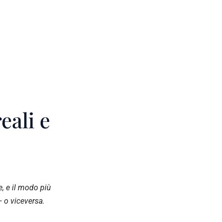
eali e
, e il modo più
— o viceversa.