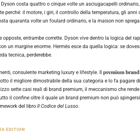
Dyson costa quattro o cinque volte un asciugacapelli ordinario, 
perché: il motore, i giri, il controllo della temperatura, gli anni 
sta quaranta volte un foulard ordinario, e la maison non spiega
 opposte, entrambe corrette. Dyson vive dentro la logica del rap
 con un margine enorme. Hermès esce da quella logica: se dovesse
eda tecnica, perderebbe.
premium brand
nti, consulente marketing luxury e lifestyle. Il
tto il migliore dimostrabile della sua categoria e lo fa pagare 
izzo sette casi reali di brand premium, il meccanismo che rend
tutto il confine oltre il quale un brand premium non può spinger
amework del libro
Il Codice del Lusso
.
26 EDITION