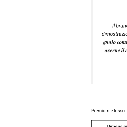
Il bra
dimostrazio
guaio com
averne il 
Premium e lusso: 
Dimensio