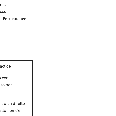
on la
usso
:
Permanence
 il
actice
o con
usso non
ro un difetto
etto non c’è