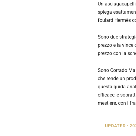
Un asciugacapelli 
spiega esattamente 
foulard Hermès co
Sono due strategie
prezzo e la vince
prezzo con la sch
Sono Corrado Mane
che rende un prodo
questa guida anal
efficace, e soprat
mestiere, con i fr
UPDATED · 20