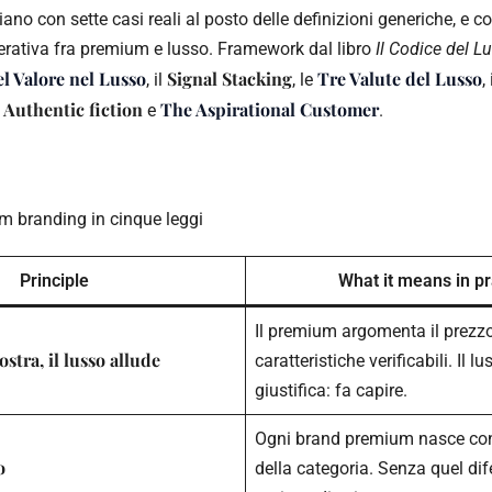
aliano con sette casi reali al posto delle definizioni generiche, e c
erativa fra premium e lusso. Framework dal libro
Il Codice del L
l Valore nel Lusso
Signal Stacking
Tre Valute del Lusso
, il
, le
,
Authentic fiction
The Aspirational Customer
a
e
.
um branding in cinque leggi
Principle
What it means in pr
Il premium argomenta il prezz
tra, il lusso allude
caratteristiche verificabili. Il l
giustifica: fa capire.
Ogni brand premium nasce cont
o
della categoria. Senza quel dif