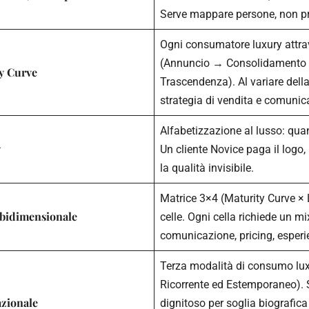
Serve mappare persone, non pr
Ogni consumatore luxury attra
(Annuncio → Consolidamento
y Curve
Trascendenza). Al variare della
strategia di vendita e comunic
Alfabetizzazione al lusso: quant
y
Un cliente Novice paga il logo
la qualità invisibile.
Matrice 3×4 (Maturity Curve × 
bidimensionale
celle. Ogni cella richiede un mi
comunicazione, pricing, esperi
Terza modalità di consumo lux
Ricorrente ed Estemporaneo). Sa
azionale
dignitoso per soglia biografic