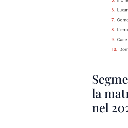
Il Cl
Luxur
Come 
L’err
Case 
Doma
Segmen
la mat
nel 20