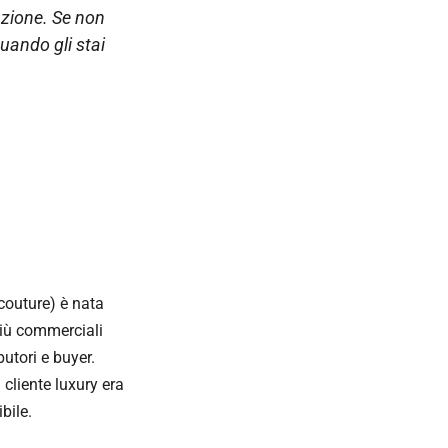
azione. Se non
quando gli stai
couture) è nata
più commerciali
butori e buyer.
 cliente luxury era
bile.