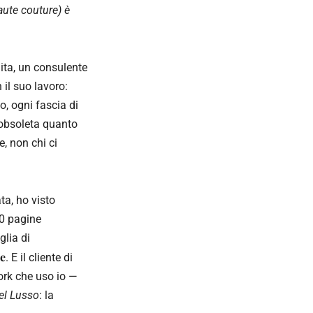
aute couture) è
nita, un consulente
 il suo lavoro:
o, ogni fascia di
 obsoleta quanto
e, non chi ci
ta, ho visto
30 pagine
lia di
te
. E il cliente di
work che uso io —
del Lusso
: la