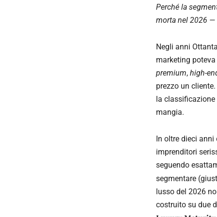
Perché la segmenta
morta nel 2026 — e
Negli anni Ottanta
marketing poteva s
premium
,
high-en
prezzo un cliente
la classificazione 
mangia.
In oltre dieci ann
imprenditori seri
seguendo esattame
segmentare (giust
lusso del 2026 non
costruito su due d