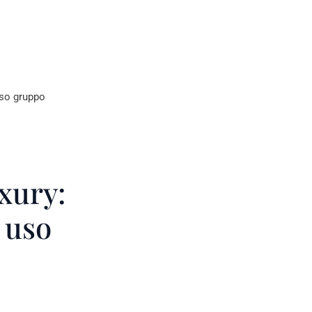
sso gruppo
xury:
 uso