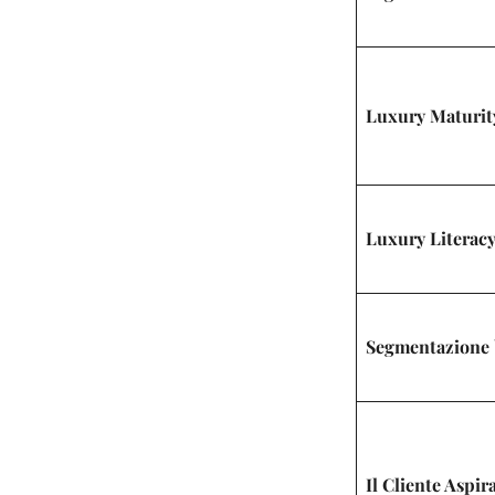
Luxury Maturit
Luxury Literac
Segmentazione 
Il Cliente Aspir