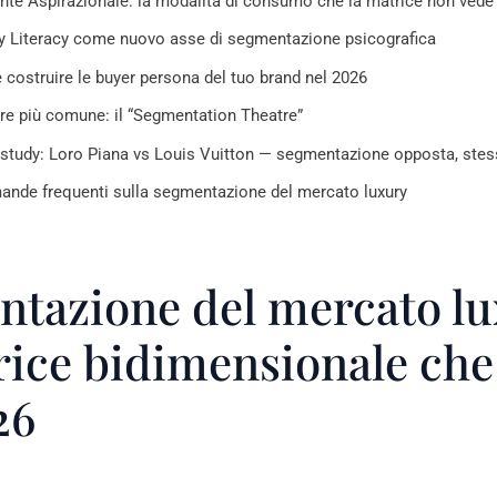
iente Aspirazionale: la modalità di consumo che la matrice non vede
y Literacy come nuovo asse di segmentazione psicografica
costruire le buyer persona del tuo brand nel 2026
ore più comune: il “Segmentation Theatre”
study: Loro Piana vs Louis Vuitton — segmentazione opposta, ste
nde frequenti sulla segmentazione del mercato luxury
tazione del mercato lu
rice bidimensionale che
26