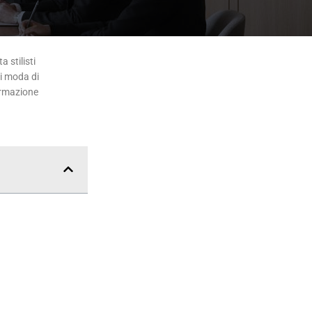
 stilisti
di moda di
ormazione