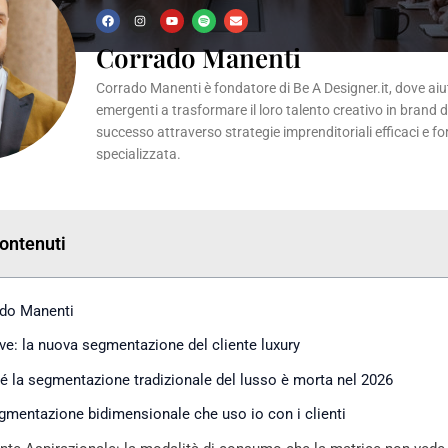
F
I
Y
S
E
a
n
o
p
n
c
s
u
o
v
Corrado Manenti
e
t
t
t
e
b
a
u
i
l
o
g
b
f
o
Corrado Manenti è fondatore di Be A Designer.it, dove aiuta
o
r
e
y
p
k
a
e
emergenti a trasformare il loro talento creativo in brand 
m
successo attraverso strategie imprenditoriali efficaci e f
specializzata.
Contenuti
do Manenti
eve: la nuova segmentazione del cliente luxury
é la segmentazione tradizionale del lusso è morta nel 2026
gmentazione bidimensionale che uso io con i clienti