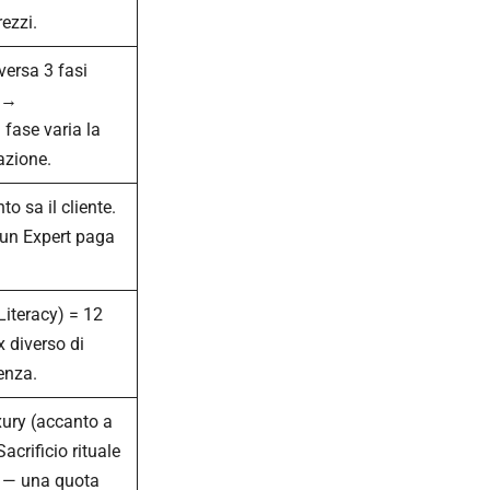
ezzi.
versa 3 fasi
 →
 fase varia la
azione.
o sa il cliente.
, un Expert paga
Literacy) = 12
x diverso di
enza.
ury (accanto a
crificio rituale
a — una quota