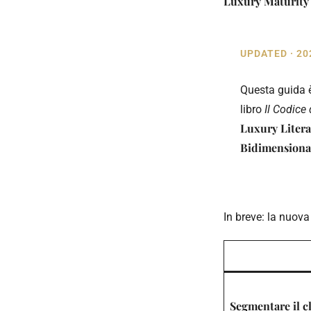
Luxury Maturity
UPDATED · 20
Questa guida è
libro
Il Codice
Luxury Liter
Bidimensiona
In breve: la nuov
Segmentare il cl