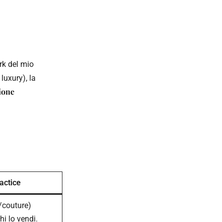
rk del mio
luxury), la
ione
actice
/couture)
i lo vendi.