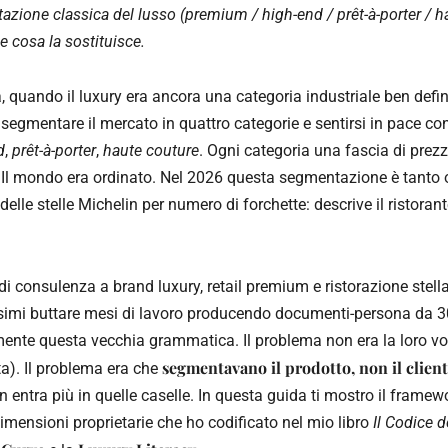
zione classica del lusso (premium / high-end / prêt-à-porter / h
 cosa la sostituisce.
, quando il luxury era ancora una categoria industriale ben defi
egmentare il mercato in quattro categorie e sentirsi in pace con
d
,
prêt-à-porter
,
haute couture
. Ogni categoria una fascia di prezz
. Il mondo era ordinato. Nel 2026 questa segmentazione è tanto
delle stelle Michelin per numero di forchette: descrive il ristorant
i di consulenza a brand luxury, retail premium e ristorazione stella
ssimi buttare mesi di lavoro producendo documenti-persona da 
nte questa vecchia grammatica. Il problema non era la loro vog
segmentavano il prodotto, non il clien
a). Il problema era che
 entra più in quelle caselle. In questa guida ti mostro il frame
imensioni proprietarie che ho codificato nel mio libro
Il Codice 