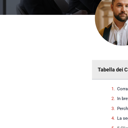
Tabella dei 
Corra
In br
Perch
La se