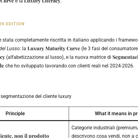
 Curve
Luxury Literacy
e la
.
26 EDITION
 stata completamente riscritta in italiano applicando i framewo
Luxury Maturity Curve
 del Lusso
: la
(le 3 fasi del consumatore 
acy
Segmentaz
(alfabetizzazione al lusso), e la nuova matrice di
le
che ho sviluppato lavorando con clienti reali nel 2024-2026.
a segmentazione del cliente luxury
Principle
What it means in pr
Categorie industriali (premium
iente, non il prodotto
descrivono cosa vendi, non a ch