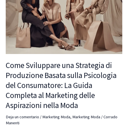
Produzione
Basata
sulla
Psicologia
del
Consumatore:
La
Guida
Completa
Come Sviluppare una Strategia di
al
Marketing
Produzione Basata sulla Psicologia
delle
del Consumatore: La Guida
Aspirazioni
Completa al Marketing delle
nella
Moda
Aspirazioni nella Moda
Deja un comentario
/
Marketing Moda
,
Marketing Moda
/
Corrado
Manenti