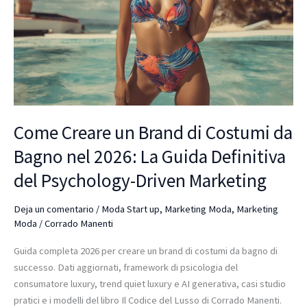
da
Bagno
nel
2026:
La
Guida
Definitiva
del
Come Creare un Brand di Costumi da
Psychology-
Driven
Bagno nel 2026: La Guida Definitiva
Marketing
del Psychology-Driven Marketing
Deja un comentario
/
Moda Start up
,
Marketing Moda
,
Marketing
Moda
/
Corrado Manenti
Guida completa 2026 per creare un brand di costumi da bagno di
successo. Dati aggiornati, framework di psicologia del
consumatore luxury, trend quiet luxury e AI generativa, casi studio
pratici e i modelli del libro Il Codice del Lusso di Corrado Manenti.