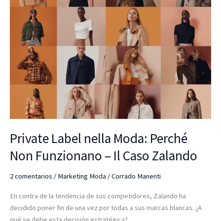
Moda:
Perché
Non
Funzionano
–
Il
Caso
Zalando
Private Label nella Moda: Perché
Non Funzionano – Il Caso Zalando
2 comentarios
/
Marketing Moda
/
Corrado Manenti
En contra de la tendencia de sus competidores, Zalando ha
decidido poner fin de una vez por todas a sus marcas blancas. ¿A
qué se debe esta decisión estratégica?