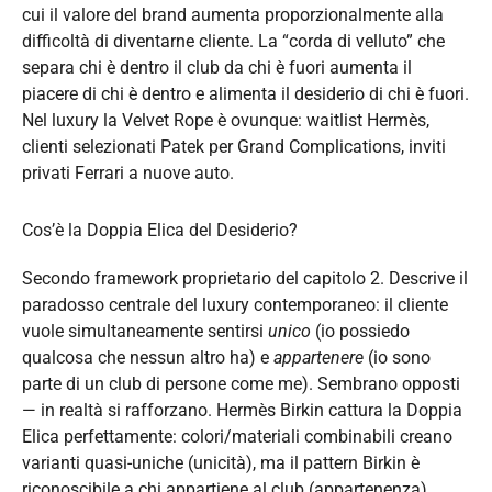
cui il valore del brand aumenta proporzionalmente alla
difficoltà di diventarne cliente. La “corda di velluto” che
separa chi è dentro il club da chi è fuori aumenta il
piacere di chi è dentro e alimenta il desiderio di chi è fuori.
Nel luxury la Velvet Rope è ovunque: waitlist Hermès,
clienti selezionati Patek per Grand Complications, inviti
privati Ferrari a nuove auto.
Cos’è la Doppia Elica del Desiderio?
Secondo framework proprietario del capitolo 2. Descrive il
paradosso centrale del luxury contemporaneo: il cliente
vuole simultaneamente sentirsi
unico
(io possiedo
qualcosa che nessun altro ha) e
appartenere
(io sono
parte di un club di persone come me). Sembrano opposti
— in realtà si rafforzano. Hermès Birkin cattura la Doppia
Elica perfettamente: colori/materiali combinabili creano
varianti quasi-uniche (unicità), ma il pattern Birkin è
riconoscibile a chi appartiene al club (appartenenza).