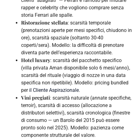
clienti “sbagliati” — Ferrari è famoso per rifiutare
rapper e celebrity che vogliono comprare senza
storia Ferrari alle spalle.
Ristorazione stellata
: scarsità temporale
(prenotazioni aperte per mesi specifici, chiudono in
ore), scarsità spaziale (soltanto 30-40
coperti/sera). Modello: la difficoltà di prenotare
diventa parte dell’esperienza raccontabile.
Hotel luxury
: scarsità del pacchetto specifico
(villa privata Aman disponibile solo 6 mesi/anno),
scarsità del rituale (viaggio di nozze in una data
specifica non ripetibile). Modello: pricing bundled
per
il Cliente Aspirazionale
.
Vini pregiati
: scarsità naturale (annate specifiche,
terroir), scarsità di accesso (allocazione a
distributori selettivi), scarsità cronologica (finestre
di consumo — un Barolo del 2015 può essere
pronto solo nel 2025). Modello: pazienza come
componente strutturale del valore.