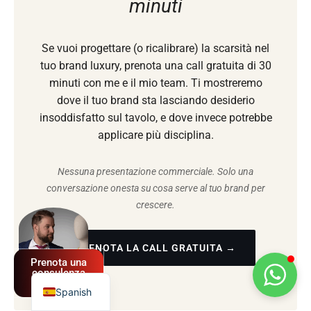
minuti
Se vuoi progettare (o ricalibrare) la scarsità nel
tuo brand luxury, prenota una call gratuita di 30
minuti con me e il mio team. Ti mostreremo
dove il tuo brand sta lasciando desiderio
insoddisfatto sul tavolo, e dove invece potrebbe
applicare più disciplina.
Nessuna presentazione commerciale. Solo una
conversazione onesta su cosa serve al tuo brand per
German
crescere.
French
English
PRENOTA LA CALL GRATUITA →
Prenota una
Italian
consulenza
GRATUITA
Spanish