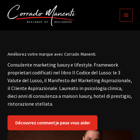
contenu
Skip
principal
to
content
Améliorez votre marque avec Corrado Manenti.
Consulente marketing luxury e lifestyle. Framework
proprietari codificati nel libro Il Codice del Lusso: le 3
Valute del Lusso, il Manifesto del Marketing Aspirazionale,
il Cliente Aspirazionale. Laureato in psicologia clinica,
dieci anni di consulenza a maison luxury, hotel di prestigio,
ristorazione stellata.
Découvrez comment je peux vous aider