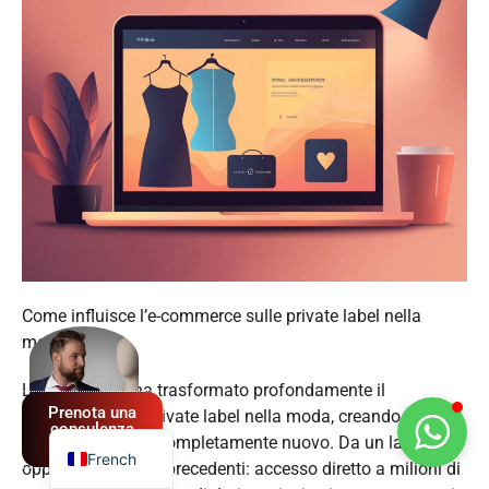
Spanish
Come influisce l’e-commerce sulle private label nella
moda?
German
English
L’e-commerce ha trasformato profondamente il
Prenota una
panorama delle private label nella moda, creando un
Italian
consulenza
ecosistema retail completamente nuovo. Da un lato, offre
GRATUITA
French
opportunità senza precedenti: accesso diretto a milioni di