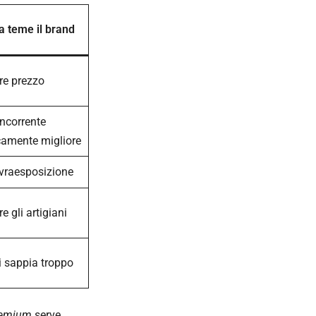
a teme il brand
re prezzo
ncorrente
camente migliore
vraesposizione
e gli artigiani
i sappia troppo
emium
serve