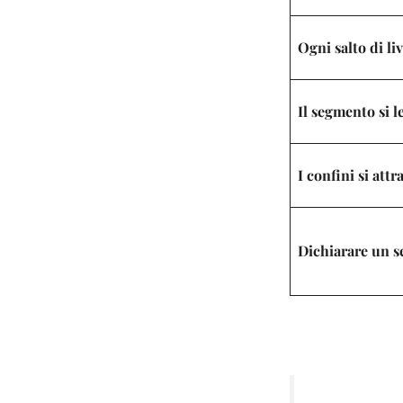
Ogni salto di li
Il segmento si 
I confini si att
Dichiarare un 