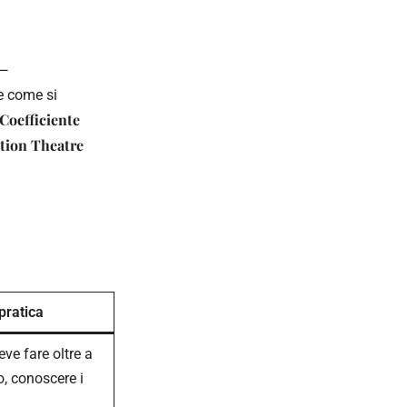
 —
 e come si
Coefficiente
tion Theatre
pratica
eve fare oltre a
o, conoscere i