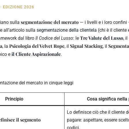
 EDIZIONE 2026
segmentazione del mercato
aliano sulla
— i livelli e i loro confini
all’articolo sulla
segmentazione della clientela
(chi è il cliente
Tre Valute del Lusso
ramework dal libro
Il Codice del Lusso
: le
, il
a
Psicologia del Velvet Rope
Signal Stacking
Segmenta
, la
, il
, il
il Cliente Aspirazionale
pico e
.
entazione del mercato in cinque leggi
Principio
Cosa significa nella 
Lo definisce ciò che il cliente d
efinisce il segmento
pagare: aspettare, essere scelt
codici.