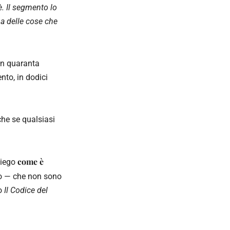
. Il segmento lo
na delle cose che
in quaranta
to, in dodici
che se qualsiasi
come è
piego
rano — che non sono
ro
Il Codice del