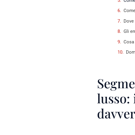
Come 
Come 
Dove 
Gli e
Cosa 
Doma
Segmen
lusso: 
davve