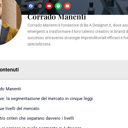
F
I
Y
S
E
a
n
o
p
n
c
s
u
o
v
Corrado Manenti
e
t
t
t
e
b
a
u
i
l
o
g
b
f
o
Corrado Manenti è fondatore di Be A Designer.it, dove aiuta
o
r
e
y
p
k
a
e
emergenti a trasformare il loro talento creativo in brand 
m
successo attraverso strategie imprenditoriali efficaci e f
specializzata.
Contenuti
do Manenti
eve: la segmentazione del mercato in cinque leggi
ue livelli del mercato
tro criteri che separano davvero i livelli