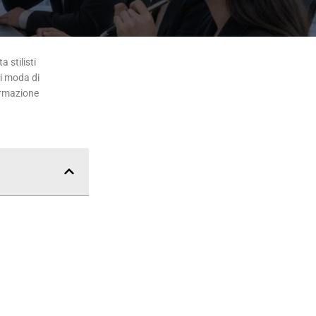
 stilisti
di moda di
ormazione