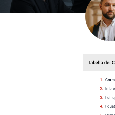
Tabella dei 
Corra
In br
I cinq
I quat