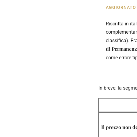
AGGIORNATO ·
Riscritta in it
complementare 
classifica). F
di Permanenz
come errore ti
In breve: la segm
Il prezzo non d