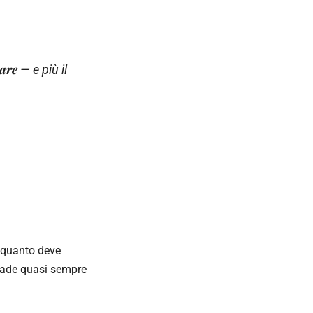
tare
— e più il
 quanto deve
ccade quasi sempre