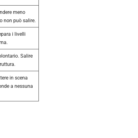
vendere meno
o non può salire.
para i livelli
rna.
lontario. Salire
ruttura.
tere in scena
ponde a nessuna