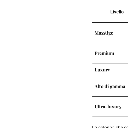
Livello
Masstige
Premium
Luxury
Alto di gamma
Ultra-luxury
La colonna che co