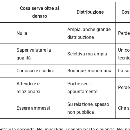
Cosa serve oltre al
Distribuzione
Cos
denaro
Ampia, anche grande
Nulla
Perde
distribuzione
Saper valutare la
Un co
Selettiva ma ampia
qualità
tecni
Conoscere i codici
Boutique, monomarca
La so
Attendere e
Poche sedi,
Perder
relazionarsi
appuntamento
Su relazione, spesso
Essere ammessi
Che s
non pubblica
nta è la seconda. Nel
masstige
il denaro basta e avanza. Nel
pr