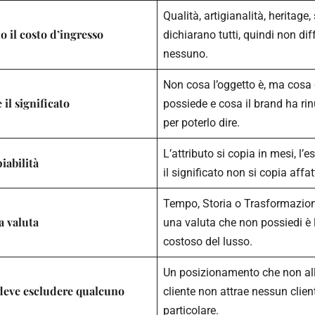
Qualità, artigianalità, heritage, 
no il costo d’ingresso
dichiarano tutti, quindi non di
nessuno.
Non cosa l’oggetto è, ma cosa d
è il significato
possiede e cosa il brand ha rin
per poterlo dire.
L’attributo si copia in mesi, l’e
piabilità
il significato non si copia affat
Tempo, Storia o Trasformazion
a valuta
una valuta che non possiedi è l
costoso del lusso.
Un posizionamento che non al
e deve escludere qualcuno
cliente non attrae nessun clie
particolare.