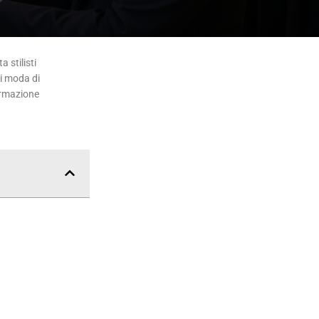
 stilisti
di moda di
ormazione