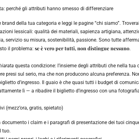
ta: perché gli attributi hanno smesso di differenziare
ue brand della tua categoria e leggi le pagine “chi siamo”. Trovera
zioni lessicali: qualità dei materiali, sapienza artigiana, attenzi
ia, servizio su misura, sostenibilità, passione. Sono tutte afferm
se è vero per tutti, non distingue nessuno
sto il problema:
.
hiarata
questa condizione: l’insieme degli attributi che nella tua
sere presi sul serio, ma che non producono alcuna preferenza. No
 biglietto d’ingresso. Il guaio è che quasi tutti i budget di comuni
tamente lì — a ribadire il biglietto d’ingresso con una fotografia
tivi (mezz’ora, gratis, spietato)
 documento i claim e i paragrafi di presentazione dei tuoi cinqu
il tuo.