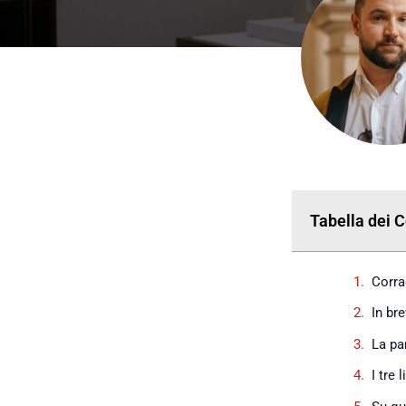
Tabella dei 
Corra
In bre
La pa
I tre 