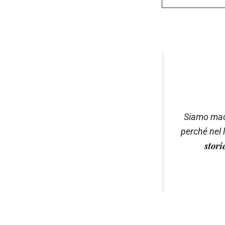
Siamo macc
perché nel 
stori