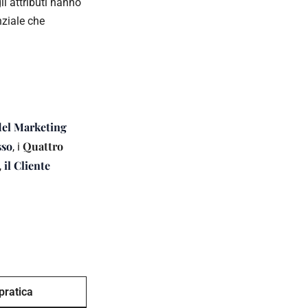
li attributi hanno
nziale che
del Marketing
sso
Quattro
, i
il Cliente
,
pratica