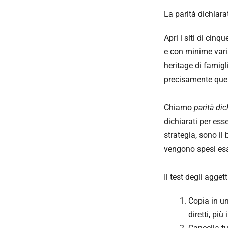
La parità dichiara
Apri i siti di cinq
e con minime varia
heritage di famigl
precisamente que
Chiamo
parità dic
dichiarati per es
strategia, sono il
vengono spesi esat
Il test degli agget
Copia in un
diretti, più 