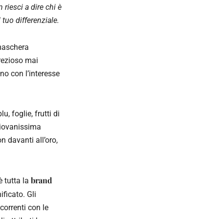
 riesci a dire chi è
tuo differenziale.
maschera
prezioso mai
ano con l’interesse
, foglie, frutti di
giovanissima
n davanti all’oro,
brand
è tutta la
ificato. Gli
ncorrenti con le