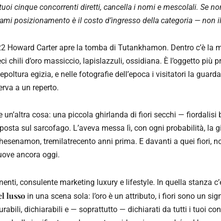
tuoi cinque concorrenti diretti, cancella i nomi e mescolali. Se non
iami posizionamento è il costo d’ingresso della categoria — non il 
2 Howard Carter apre la tomba di Tutankhamon. Dentro c’è la 
eci chili d’oro massiccio, lapislazzuli, ossidiana. È l’oggetto più 
poltura egizia, e nelle fotografie dell’epoca i visitatori la guard
erva a un reperto.
 un’altra cosa: una piccola ghirlanda di fiori secchi — fiordalisi blu
sta sul sarcofago. L’aveva messa lì, con ogni probabilità, la 
hesenamon, tremilatrecento anni prima. E davanti a quei fiori, no
uove ancora oggi.
ti, consulente marketing luxury e lifestyle. In quella stanza c’
el lusso
in una scena sola: l’oro è un attributo, i fiori sono un sign
rabili, dichiarabili e — soprattutto — dichiarati da tutti i tuoi co