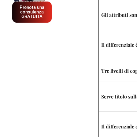
Prenota una
consulenza
Gli attributi so
GRATUITA
Il differenziale 
Tre livelli di co
Serve titolo sull
Il differenzial