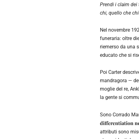
Prendi i claim dei 
chi, quello che ch
Nel novembre 192
funeraria: oltre di
riemerso da una se
educato che si ris
Poi Carter descrive
mandragora — depo
moglie del re, Ank
la gente si comm
Sono Corrado Manen
differentiation n
attributi sono misu