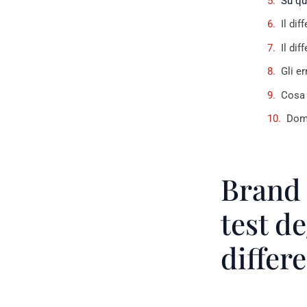
Su qu
Il dif
Il dif
Gli e
Cosa 
Doma
Brand d
test de
differ