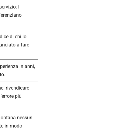
servizio: li
fferenziano
ice di chi lo
unciato a fare
sperienza in anni,
to.
e: rivendicare
’errore più
lontana nessun
nte in modo