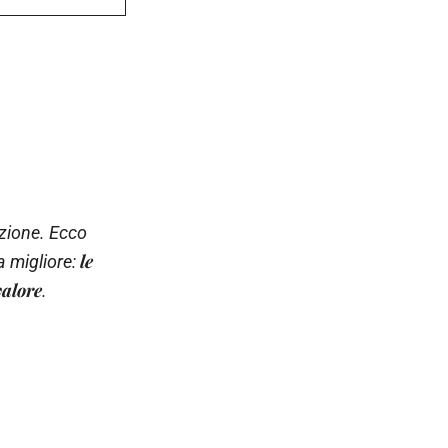
zione. Ecco
le
a migliore:
valore
.