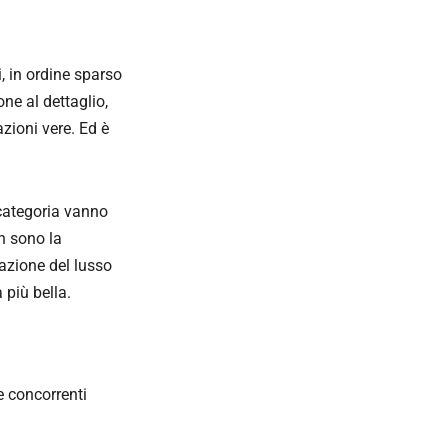
i, in ordine sparso
one al dettaglio,
azioni vere. Ed è
 categoria vanno
n sono la
cazione del lusso
 più bella.
e concorrenti