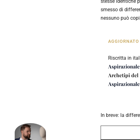
stesse identiche p
smesso di differen
nessuno può copia
AGGIORNATO ·
Riscritta in it
Aspirazionale
Archetipi del
Aspirazionale
In breve: la diffe