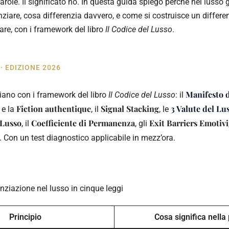
arole. Il significato no. In questa guida spiego perché nel lusso g
ziare, cosa differenzia davvero, e come si costruisce un differe
re, con i framework del libro
Il Codice del Lusso
.
 EDIZIONE 2026
Manifesto 
aliano con i framework del libro
Il Codice del Lusso
: il
Fiction authentique
Signal Stacking
3 Valute del Lu
e la
, il
, le
 Lusso
Coefficiente di Permanenza
Exit Barriers Emotivi
, il
, gli
. Con un test diagnostico applicabile in mezz’ora.
renziazione nel lusso in cinque leggi
Principio
Cosa significa nella 