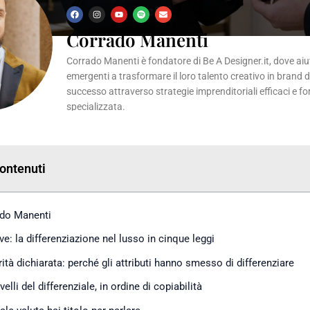
F
I
Y
S
E
a
n
o
p
n
c
s
u
o
v
Corrado Manenti
e
t
t
t
e
b
a
u
i
l
o
g
b
f
o
Corrado Manenti è fondatore di Be A Designer.it, dove aiuta
o
r
e
y
p
k
a
e
emergenti a trasformare il loro talento creativo in brand 
m
successo attraverso strategie imprenditoriali efficaci e f
specializzata.
Contenuti
do Manenti
ve: la differenziazione nel lusso in cinque leggi
rità dichiarata: perché gli attributi hanno smesso di differenziare
livelli del differenziale, in ordine di copiabilità