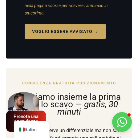
nella pagina risorse per ricevere l’annuncio in
anteprima.
VOGLIO ESSERE AVVISATO →
CONSULENZA GRATUITA POSIZIONAMENTO
Spanish
Facciamo insieme la prima
German
fase, lo scavo —
gratis, 30
French
minuti
Prenota una
English
consulenza
GRATUITA
Italian
Se sai che ti serve un differenziale ma non sai