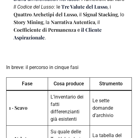
Tre Valute del Lusso
Il Codice del Lusso
: le
, i
Quattro Archetipi del Lusso
Signal Stacking
, il
, lo
Story Mining
Narrativa Autentica
, la
, il
Coefficiente di Permanenza
il Cliente
e
Aspirazionale
.
In breve: il percorso in cinque fasi
Fase
Cosa produce
Strumento
L’inventario dei
Le sette
fatti
1 · Scavo
domande
differenzianti
d’archivio
già esistenti
Su quale delle
La tabella del