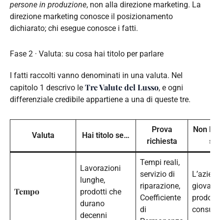
persone in produzione
, non alla direzione marketing. La
direzione marketing conosce il posizionamento
dichiarato; chi esegue conosce i fatti.
Fase 2 · Valuta: su cosa hai titolo per parlare
I fatti raccolti vanno denominati in una valuta. Nel
Tre Valute del Lusso
capitolo 1 descrivo le
, e ogni
differenziale credibile appartiene a una di queste tre.
Prova
Non hai 
Valuta
Hai titolo se…
richiesta
se
Tempi reali,
Lavorazioni
servizio di
L’azien
lunghe,
riparazione,
giovane 
Tempo
prodotti che
Coefficiente
prodotto
durano
di
consum
decenni