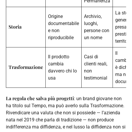
Permanenza
La stori
Origine
Archivio,
generic
documentabile
luoghi,
Storia
presa a
e non
persone con
prestito
riproducibile
un nome
territori
Il
Il prodotto
Casi di
cambia
cambia
clienti reali,
Trasformazione
è dichia
davvero chi lo
non
ma non
usa
testimonial
docume
La regola che salva più progetti
: un brand giovane non
ha titolo sul Tempo, ma può averlo sulla Trasformazione.
Rivendicare una valuta che non si possiede — l’azienda
nata nel 2019 che parla di tradizione — non produce
indifferenza ma diffidenza, e nel lusso la diffidenza non si