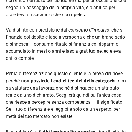
non entra nel lusso per abitudine ma per un’occasione che
segna un passaggio della propria vita, e pianifica per
accedervi un sacrificio che non ripeterà.
Va distinto con precisione dal
consumo d’impulso
, che si
finanzia col debito e lascia vergogna e che un brand serio
disinnesca; il consumo rituale si finanzia col risparmio
accumulato in mesi o anni e lascia gratitudine, ed eleva
chi lo compie.
Per la differenziazione questo cliente è la prova del nove,
non possiede i codici tecnici della categoria
perché
: non
sa valutare una lavorazione né distinguere un attributo
reale da uno dichiarato. Sceglierà quindi sull’unica cosa
che riesce a percepire senza competenza — il significato.
Se il tuo differenziale è leggibile solo da un esperto, per
metà del tuo mercato non esiste.
Sofisticazione Progressiva
Il correttivo è la
: dare il criterio