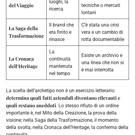
luoghi, la
del Viaggio
tecniche o mercati
ricerca
lontani
Il brand che
C’è stata una crisi
La Saga della
era finito e
vera e un cambio di
Trasformazione
rinasce
rotta documentabile
La
Esiste un archivio e
La Cronaca
continuità
una linea che non si
dell’Heritage
mantenuta
è mai interrotta
nel tempo
La scelta dell’archetipo non è un esercizio letterario:
determina quali fatti aziendali diventano rilevanti e
quali restano aneddoti
. Lo stesso rifiuto di un ordine
importante è, nel Mito della Creazione, la prova della
visione; nella Saga della Trasformazione, il momento
della svolta; nella Cronaca dell’Heritage, la conferma della
continuità.