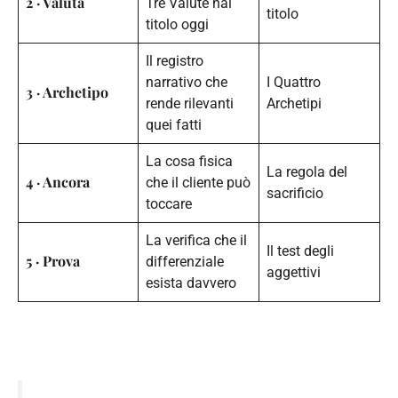
2 · Valuta
Tre Valute hai
titolo
titolo oggi
Il registro
narrativo che
I Quattro
3 · Archetipo
rende rilevanti
Archetipi
quei fatti
La cosa fisica
La regola del
4 · Ancora
che il cliente può
sacrificio
toccare
La verifica che il
Il test degli
5 · Prova
differenziale
aggettivi
esista davvero