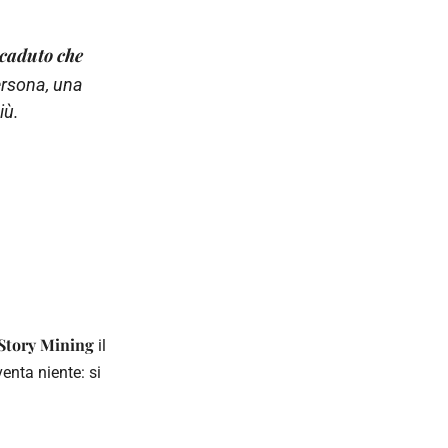
ccaduto che
ersona, una
iù.
Story Mining
il
venta niente: si