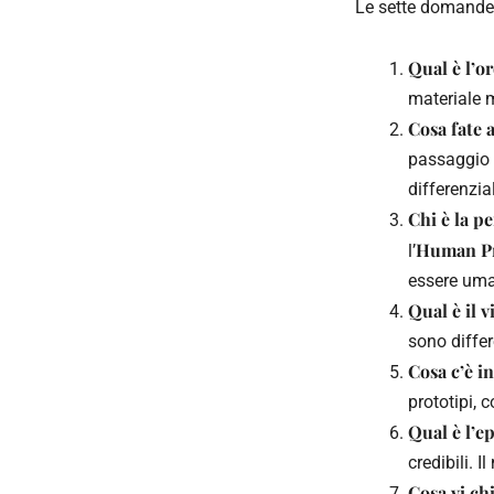
Le sette domande 
Qual è l’o
materiale m
Cosa fate 
passaggio 
differenzia
Chi è la p
Human P
l’
essere uma
Qual è il v
sono differ
Cosa c’è i
prototipi, 
Qual è l’e
credibili. 
Cosa vi ch