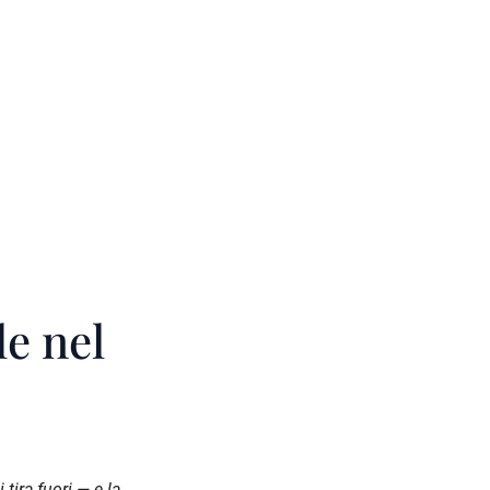
le nel
tira fuori — e la