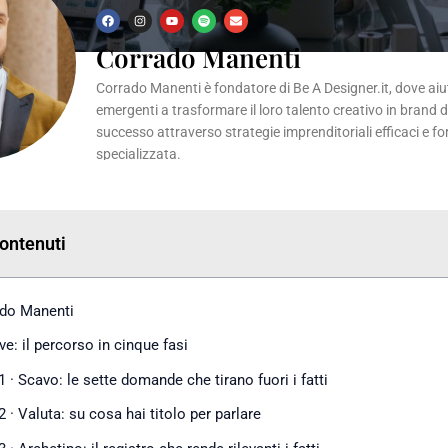
F
I
Y
S
E
a
n
o
p
n
c
s
u
o
v
Corrado Manenti
e
t
t
t
e
b
a
u
i
l
o
g
b
f
o
Corrado Manenti è fondatore di Be A Designer.it, dove aiuta
o
r
e
y
p
k
a
e
emergenti a trasformare il loro talento creativo in brand 
m
successo attraverso strategie imprenditoriali efficaci e f
specializzata.
Contenuti
do Manenti
ve: il percorso in cinque fasi
1 · Scavo: le sette domande che tirano fuori i fatti
2 · Valuta: su cosa hai titolo per parlare