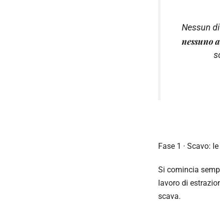
Nessun di
nessuno a
s
Fase 1 · Scavo: le
Si comincia sempr
lavoro di estrazio
scava.