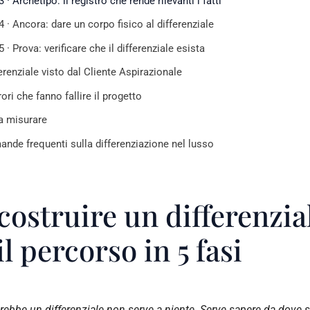
 · Archetipo: il registro che rende rilevanti i fatti
4 · Ancora: dare un corpo fisico al differenziale
 · Prova: verificare che il differenziale esista
ferenziale visto dal Cliente Aspirazionale
rori che fanno fallire il progetto
a misurare
nde frequenti sulla differenziazione nel lusso
ostruire un differenzia
il percorso in 5 fasi
irebbe un differenziale non serve a niente. Serve sapere da dove si 