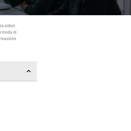
 stilisti
di moda di
ormazione