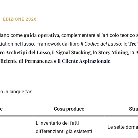
 EDIZIONE 2026
guida operativa
taliano come
, complementare all’articolo teorico
Tre 
tiation nel lusso
. Framework dal libro
Il Codice del Lusso
: le
ro Archetipi del Lusso
Signal Stacking
Story Mining
A
, il
, lo
, la
ficiente di Permanenza
il Cliente Aspirazionale
e
.
so in cinque fasi
e
Cosa produce
Str
L’inventario dei fatti
Le sette doma
differenzianti già esistenti