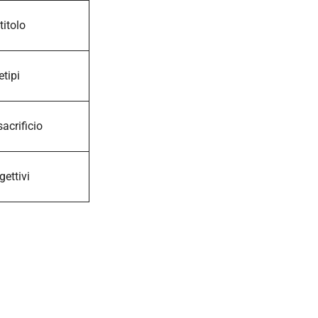
titolo
etipi
sacrificio
gettivi