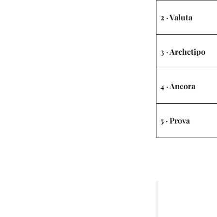
2 · Valuta
3 · Archetipo
4 · Ancora
5 · Prova