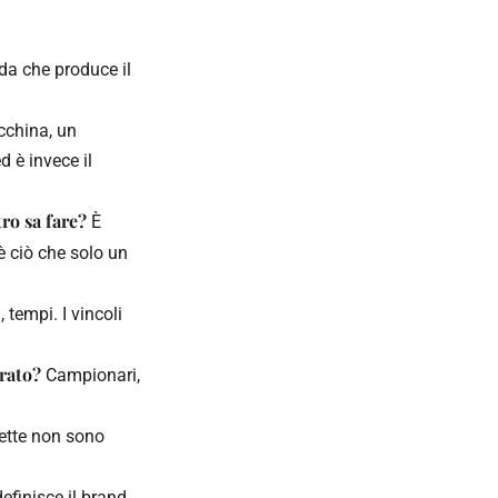
da che produce il
china, un
 è invece il
ro sa fare?
È
è ciò che solo un
tempi. I vincoli
trato?
Campionari,
fette non sono
definisce il brand