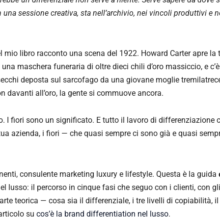
 una sessione creativa, sta nell’archivio, nei vincoli produttivi e 
el mio libro racconto una scena del 1922. Howard Carter apre la
na maschera funeraria di oltre dieci chili d’oro massiccio, e c’
i secchi deposta sul sarcofago da una giovane moglie tremilatrec
non davanti all’oro, la gente si commuove ancora.
o. I fiori sono un significato. E tutto il lavoro di differenziazione 
 tua azienda, i fiori — che quasi sempre ci sono già e quasi semp
nti, consulente marketing luxury e lifestyle. Questa è la guida
l lusso: il percorso in cinque fasi che seguo con i clienti, con gl
te teorica — cosa sia il differenziale, i tre livelli di copiabilità, il
’articolo su
cos’è la brand differentiation nel lusso
.