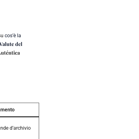
 su
cos’è la
Valute del
uténtica
umento
nde d’archivio