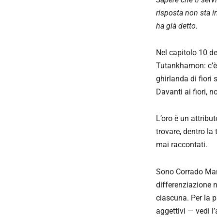
risposta non sta in
ha già detto.
Nel capitolo 10 d
Tutankhamon: c’è u
ghirlanda di fior
Davanti ai fiori, 
L’oro è un attribut
trovare, dentro la
mai raccontati.
Sono Corrado Mane
differenziazione ne
ciascuna. Per la par
aggettivi — vedi l