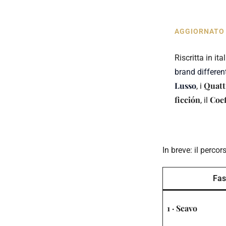
AGGIORNATO ·
Riscritta in i
brand differen
Lusso
Quatt
, i
ficción
Coef
, il
In breve: il percor
Fas
1 · Scavo