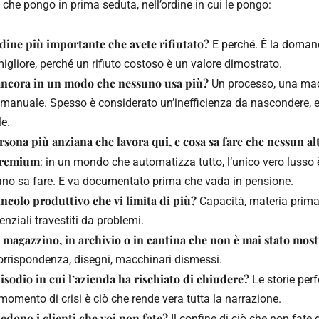
che pongo in prima seduta, nell’ordine in cui le pongo:
rdine più importante che avete rifiutato?
E perché. È la doman
igliore, perché un rifiuto costoso è un valore dimostrato.
ancora in un modo che nessuno usa più?
Un processo, una mac
manuale. Spesso è considerato un’inefficienza da nascondere, ed
le.
ersona più anziana che lavora qui, e cosa sa fare che nessun alt
remium
: in un mondo che automatizza tutto, l’unico vero lusso 
no sa fare. E va documentato prima che vada in pensione.
incolo produttivo che vi limita di più?
Capacità, materia prima, 
enziali travestiti da problemi.
n magazzino, in archivio o in cantina che non è mai stato mos
corrispondenza, disegni, macchinari dismessi.
pisodio in cui l’azienda ha rischiato di chiudere?
Le storie per
Il momento di crisi è ciò che rende vera tutta la narrazione.
iedono i clienti che voi non fate?
Il confine di ciò che non fate 