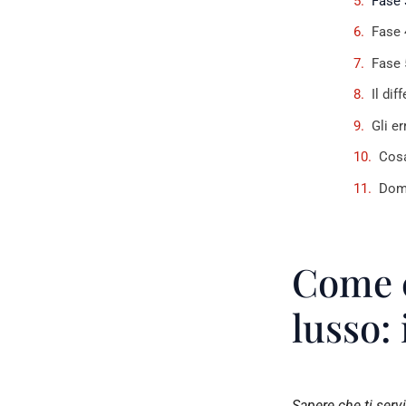
Fase 3
Fase 
Fase 5
Il dif
Gli er
Cos
Doma
Come c
lusso: 
Sapere che ti serv