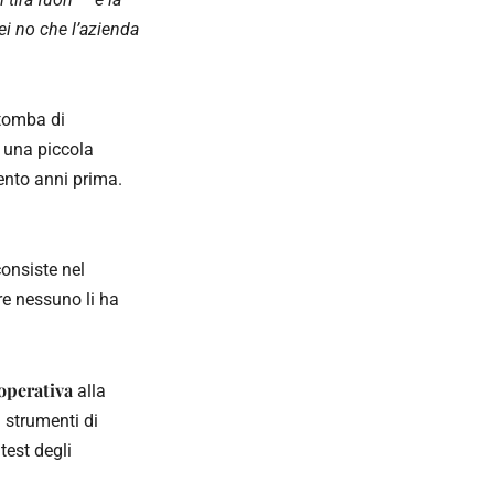
nei no che l’azienda
 tomba di
è una piccola
ento anni prima.
consiste nel
re nessuno li ha
operativa
alla
i strumenti di
 test degli