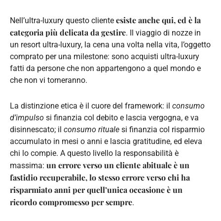
esiste anche qui, ed è la
Nell’ultra-luxury questo cliente
categoria più delicata da gestire
. Il viaggio di nozze in
un resort ultra-luxury, la cena una volta nella vita, l’oggetto
comprato per una milestone: sono acquisti ultra-luxury
fatti da persone che non appartengono a quel mondo e
che non vi torneranno.
La distinzione etica è il cuore del framework: il
consumo
d’impulso
si finanzia col debito e lascia vergogna, e va
disinnescato; il
consumo rituale
si finanzia col risparmio
accumulato in mesi o anni e lascia gratitudine, ed eleva
chi lo compie. A questo livello la responsabilità è
un errore verso un cliente abituale è un
massima:
fastidio recuperabile, lo stesso errore verso chi ha
risparmiato anni per quell’unica occasione è un
ricordo compromesso per sempre
.