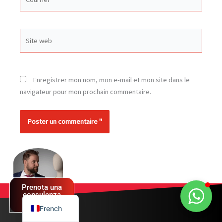
Site
web
Enregistrer mon nom, mon e-mail et mon site dans le
navigateur pour mon prochain commentaire.
Alternative:
Spanish
German
English
Prenota una
Italian
consulenza
GRATUITA
French