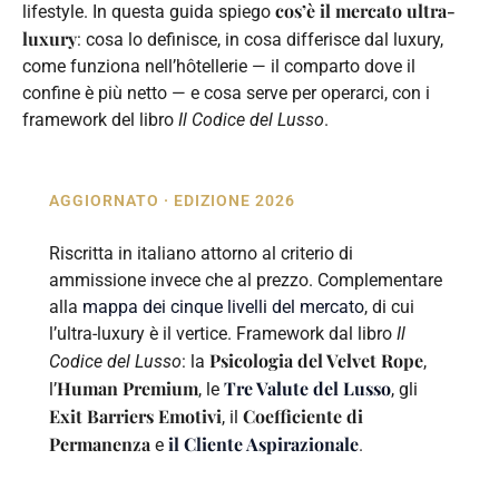
cos’è il mercato ultra-
lifestyle. In questa guida spiego
luxury
: cosa lo definisce, in cosa differisce dal luxury,
come funziona nell’hôtellerie — il comparto dove il
confine è più netto — e cosa serve per operarci, con i
framework del libro
Il Codice del Lusso
.
AGGIORNATO · EDIZIONE 2026
Riscritta in italiano attorno al criterio di
ammissione invece che al prezzo. Complementare
alla
mappa dei cinque livelli del mercato
, di cui
l’ultra-luxury è il vertice. Framework dal libro
Il
Psicologia del Velvet Rope
Codice del Lusso
: la
,
Human Premium
Tre Valute del Lusso
l’
, le
, gli
Exit Barriers Emotivi
Coefficiente di
, il
Permanenza
il Cliente Aspirazionale
e
.