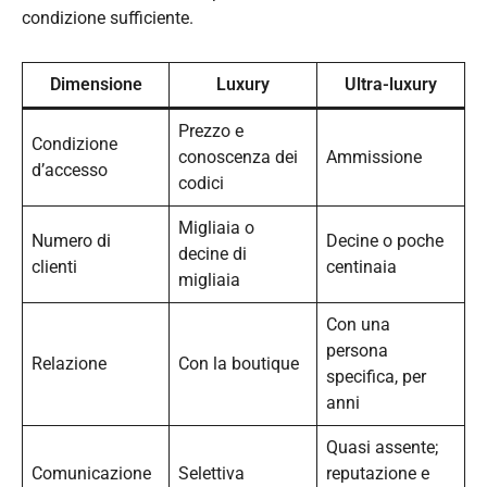
condizione sufficiente.
Dimensione
Luxury
Ultra-luxury
Prezzo e
Condizione
conoscenza dei
Ammissione
d’accesso
codici
Migliaia o
Numero di
Decine o poche
decine di
clienti
centinaia
migliaia
Con una
persona
Relazione
Con la boutique
specifica, per
anni
Quasi assente;
Comunicazione
Selettiva
reputazione e